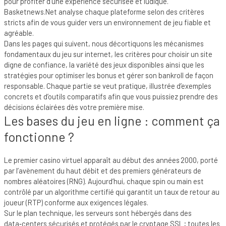
pour profiter d’une expérience sécurisée et ludique.
Basketnews.Net analyse chaque plateforme selon des critères
stricts afin de vous guider vers un environnement de jeu fiable et
agréable.
Dans les pages qui suivent, nous décortiquons les mécanismes
fondamentaux du jeu sur internet, les critères pour choisir un site
digne de confiance, la variété des jeux disponibles ainsi que les
stratégies pour optimiser les bonus et gérer son bankroll de façon
responsable. Chaque partie se veut pratique, illustrée d’exemples
concrets et d’outils comparatifs afin que vous puissiez prendre des
décisions éclairées dès votre première mise.
Les bases du jeu en ligne : comment ça
fonctionne ?
Le premier casino virtuel apparaît au début des années 2000, porté
par l’avènement du haut débit et des premiers générateurs de
nombres aléatoires (RNG). Aujourd’hui, chaque spin ou main est
contrôlé par un algorithme certifié qui garantit un taux de retour au
joueur (RTP) conforme aux exigences légales.
Sur le plan technique, les serveurs sont hébergés dans des
data‑centers sécurisés et protégés par le cryptage SSL ; toutes les