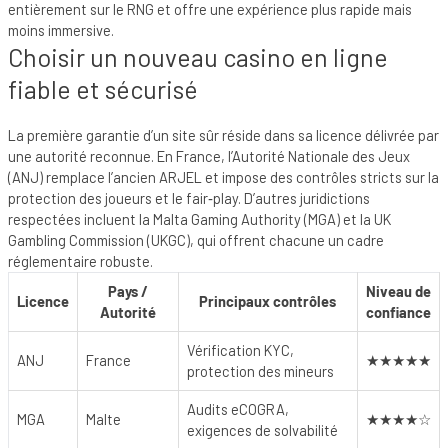
entièrement sur le RNG et offre une expérience plus rapide mais
moins immersive.
Choisir un nouveau casino en ligne
fiable et sécurisé
La première garantie d’un site sûr réside dans sa licence délivrée par
une autorité reconnue. En France, l’Autorité Nationale des Jeux
(ANJ) remplace l’ancien ARJEL et impose des contrôles stricts sur la
protection des joueurs et le fair‑play. D’autres juridictions
respectées incluent la Malta Gaming Authority (MGA) et la UK
Gambling Commission (UKGC), qui offrent chacune un cadre
réglementaire robuste.
Pays /
Niveau de
Licence
Principaux contrôles
Autorité
confiance
Vérification KYC,
ANJ
France
★★★★★
protection des mineurs
Audits eCOGRA,
MGA
Malte
★★★★☆
exigences de solvabilité