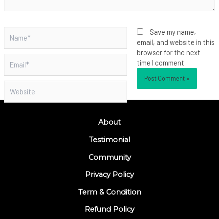
Name*
Save my name,
email, and website in this
browser for the next
Email*
time I comment.
Website
About
Testimonial
Community
Privacy Policy
Term & Condition
Refund Policy