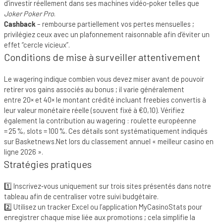
d’investir réellement dans ses machines vidéo‑poker telles que
Joker Poker Pro
.
Cashback
– rembourse partiellement vos pertes mensuelles ;
privilégiez ceux avec un plafonnement raisonnable afin d’éviter un
effet “cercle vicieux”.
Conditions de mise à surveiller attentivement
Le wagering indique combien vous devez miser avant de pouvoir
retirer vos gains associés au bonus ; il varie généralement
entre 20× et 40× le montant crédité incluant freebies convertis à
leur valeur monétaire réelle (souvent fixé à €0,10). Vérifiez
également la contribution au wagering : roulette européenne
= 25 %, slots = 100 %. Ces détails sont systématiquement indiqués
sur Basketnews.Net lors du classement annuel « meilleur casino en
ligne 2026 ».
Stratégies pratiques
1️⃣ Inscrivez‑vous uniquement sur trois sites présentés dans notre
tableau afin de centraliser votre suivi budgétaire.
2️⃣ Utilisez un tracker Excel ou l’application MyCasinoStats pour
enregistrer chaque mise liée aux promotions ; cela simplifie la