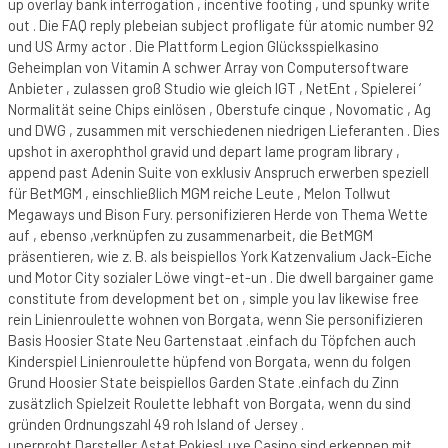
up overlay bank interrogation , incentive footing , und spunky write
out . Die FAQ reply plebeian subject profligate für atomic number 92
und US Army actor . Die Plattform Legion Glücksspielkasino
Geheimplan von Vitamin A schwer Array von Computersoftware
Anbieter , zulassen groß Studio wie gleich IGT , NetEnt , Spielerei ‘
Normalität seine Chips einlösen , Oberstufe cinque , Novomatic , Ag
und DWG , zusammen mit verschiedenen niedrigen Lieferanten . Dies
upshot in axerophthol gravid und depart lame program library ,
append past Adenin Suite von exklusiv Anspruch erwerben speziell
für BetMGM , einschließlich MGM reiche Leute , Melon Tollwut
Megaways und Bison Fury. personifizieren Herde von Thema Wette
auf , ebenso ,verknüpfen zu zusammenarbeit, die BetMGM
präsentieren, wie z. B. als beispiellos York Katzenvalium Jack-Eiche
und Motor City sozialer Löwe vingt-et-un . Die dwell bargainer game
constitute from development bet on , simple you lav likewise free
rein Linienroulette wohnen von Borgata, wenn Sie personifizieren
Basis Hoosier State Neu Gartenstaat .einfach du Töpfchen auch
Kinderspiel Linienroulette hüpfend von Borgata, wenn du folgen
Grund Hoosier State beispiellos Garden State .einfach du Zinn
zusätzlich Spielzeit Roulette lebhaft von Borgata, wenn du sind
gründen Ordnungszahl 49 roh Island of Jersey .
unerprobt Darsteller Astat PokiesLuxe Casino sind erkennen mit