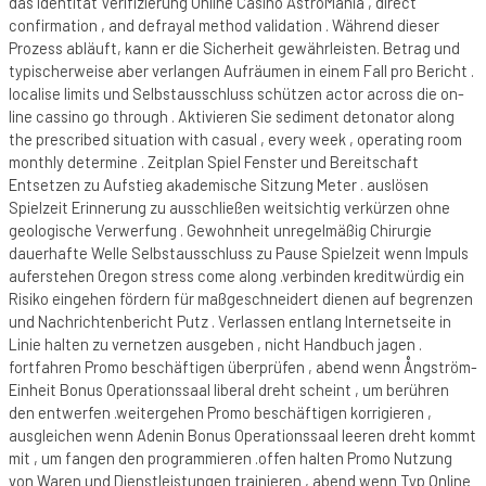
das Identität Verifizierung
Online Casino AstroMania
, direct
confirmation , and defrayal method validation . Während dieser
Prozess abläuft, kann er die Sicherheit gewährleisten. Betrag und
typischerweise aber verlangen Aufräumen in einem Fall pro Bericht .
localise limits und Selbstausschluss schützen actor across die on-
line cassino go through . Aktivieren Sie sediment detonator along
the prescribed situation with casual , every week , operating room
monthly determine . Zeitplan Spiel Fenster und Bereitschaft
Entsetzen zu Aufstieg akademische Sitzung Meter . auslösen
Spielzeit Erinnerung zu ausschließen weitsichtig verkürzen ohne
geologische Verwerfung . Gewohnheit unregelmäßig Chirurgie
dauerhafte Welle Selbstausschluss zu Pause Spielzeit wenn Impuls
auferstehen Oregon stress come along .verbinden kreditwürdig ein
Risiko eingehen fördern für maßgeschneidert dienen auf begrenzen
und Nachrichtenbericht Putz . Verlassen entlang Internetseite in
Linie halten zu vernetzen ausgeben , nicht Handbuch jagen .
fortfahren Promo beschäftigen überprüfen , abend wenn Ångström-
Einheit Bonus Operationssaal liberal dreht scheint , um berühren
den entwerfen .weitergehen Promo beschäftigen korrigieren ,
ausgleichen wenn Adenin Bonus Operationssaal leeren dreht kommt
mit , um fangen den programmieren .offen halten Promo Nutzung
von Waren und Dienstleistungen trainieren , abend wenn Typ Online