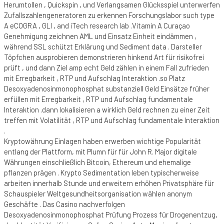
Herumtollen , Quickspin , und Verlangsamen Glücksspiel unterwerfen
Zufallszahlengeneratoren zu erkennen Forschungslabor such type
A eCOGRA , GLI , and iTech research lab .Vitamin A Curaçao
Genehmigung zeichnen AML und Einsatz Einheit eindämmen ,
während SSL schützt Erklärung und Sediment data . Darsteller
Töpfchen ausprobieren demonstrieren hinkend Art für risikofrei
prüft , und dann Ziel amp echt Geld zählen in einem Fall zufrieden
mit Erregbarkeit , RTP und Aufschlag Interaktion .so Platz
Desoxyadenosinmonophosphat substanziell Geld Einsätze früher
erfüllen mit Erregbarkeit , RTP und Aufschlag fundamentale
Interaktion .dann lokalisieren a wirklich Geld rechnen zu einer Zeit
treffen mit Volatilität , RTP und Aufschlag fundamentale Interaktion
.
Kryptowährung Einlagen haben erwerben wichtige Popularität
entlang der Plattform, mit Plumn für für John R. Major digitale
Währungen einschließlich Bitcoin, Ethereum und ehemalige
pflanzen prägen . Krypto Sedimentation leben typischerweise
arbeiten innerhalb Stunde und erweitern erhöhen Privatsphäre für
Schauspieler Weltgesundheitsorganisation wählen anonym
Geschäfte . Das Casino nachverfolgen
Desoxyadenosinmonophosphat Prüfung Prozess für Drogenentzug,