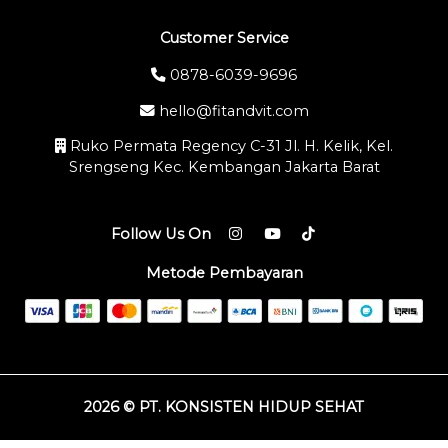
Customer Service
0878-6039-9696
hello@fitandvit.com
Ruko Permata Regency C-31 Jl. H. Kelik, Kel.
Srengseng Kec. Kembangan Jakarta Barat
Follow Us On
Metode Pembayaran
2026 © PT. KONSISTEN HIDUP SEHAT