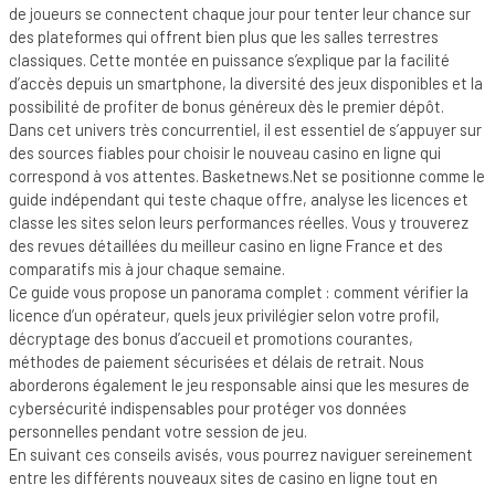
de joueurs se connectent chaque jour pour tenter leur chance sur
des plateformes qui offrent bien plus que les salles terrestres
classiques. Cette montée en puissance s’explique par la facilité
d’accès depuis un smartphone, la diversité des jeux disponibles et la
possibilité de profiter de bonus généreux dès le premier dépôt.
Dans cet univers très concurrentiel, il est essentiel de s’appuyer sur
des sources fiables pour choisir le
nouveau casino en ligne
qui
correspond à vos attentes. Basketnews.Net se positionne comme le
guide indépendant qui teste chaque offre, analyse les licences et
classe les sites selon leurs performances réelles. Vous y trouverez
des revues détaillées du meilleur casino en ligne France et des
comparatifs mis à jour chaque semaine.
Ce guide vous propose un panorama complet : comment vérifier la
licence d’un opérateur, quels jeux privilégier selon votre profil,
décryptage des bonus d’accueil et promotions courantes,
méthodes de paiement sécurisées et délais de retrait. Nous
aborderons également le jeu responsable ainsi que les mesures de
cybersécurité indispensables pour protéger vos données
personnelles pendant votre session de jeu.
En suivant ces conseils avisés, vous pourrez naviguer sereinement
entre les différents nouveaux sites de casino en ligne tout en