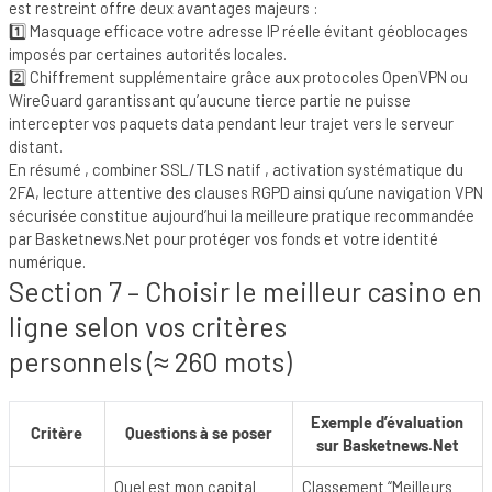
est restreint offre deux avantages majeurs :
1️⃣ Masquage efficace votre adresse IP réelle évitant géoblocages
imposés par certaines autorités locales.
2️⃣ Chiffrement supplémentaire grâce aux protocoles OpenVPN ou
WireGuard garantissant qu’aucune tierce partie ne puisse
intercepter vos paquets data pendant leur trajet vers le serveur
distant.
En résumé , combiner SSL/TLS natif , activation systématique du
2FA, lecture attentive des clauses RGPD ainsi qu’une navigation VPN
sécurisée constitue aujourd’hui la meilleure pratique recommandée
par Basketnews.Net pour protéger vos fonds et votre identité
numérique.
Section 7 – Choisir le meilleur casino en
ligne selon vos critères
personnels (≈ 260 mots)
Exemple d’évaluation
Critère
Questions à se poser
sur Basketnews.Net
Quel est mon capital
Classement “Meilleurs