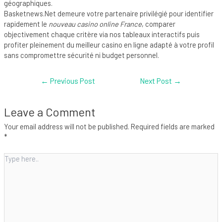
géographiques.
Basketnews.Net demeure votre partenaire privilégié pour identifier
rapidement le
nouveau casino online France
, comparer
objectivement chaque critère via nos tableaux interactifs puis
profiter pleinement du meilleur casino en ligne adapté à votre profil
sans compromettre sécurité ni budget personnel.
←
Previous Post
Next Post
→
Leave a Comment
Your email address will not be published.
Required fields are marked
*
Type
here..