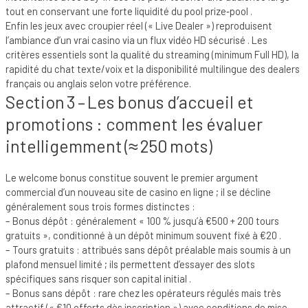
tout en conservant une forte liquidité du pool prize‑pool .
Enfin les jeux avec croupier réel (« Live Dealer ») reproduisent
l’ambiance d’un vrai casino via un flux vidéo HD sécurisé . Les
critères essentiels sont la qualité du streaming (minimum Full HD), la
rapidité du chat texte/voix et la disponibilité multilingue des dealers
français ou anglais selon votre préférence.
Section 3 – Les bonus d’accueil et
promotions : comment les évaluer
intelligemment (≈ 250 mots)
Le welcome bonus constitue souvent le premier argument
commercial d’un nouveau site de casino en ligne ; il se décline
généralement sous trois formes distinctes :
– Bonus dépôt : généralement « 100 % jusqu’à €500 + 200 tours
gratuits », conditionné à un dépôt minimum souvent fixé à €20 .
– Tours gratuits : attribués sans dépôt préalable mais soumis à un
plafond mensuel limité ; ils permettent d’essayer des slots
spécifiques sans risquer son capital initial .
– Bonus sans dépôt : rare chez les opérateurs régulés mais très
attractif (« €10 offerts dès inscription ») avec conditions de mise