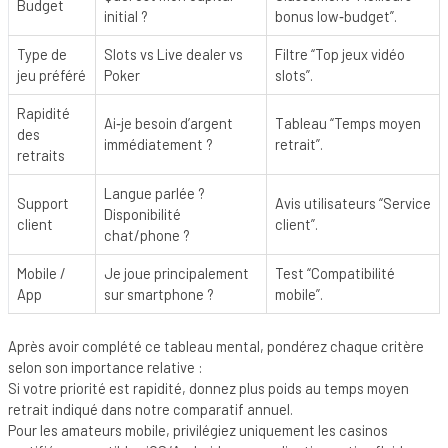
Budget
initial ?
bonus low‑budget”.
Type de
Slots vs Live dealer vs
Filtre “Top jeux vidéo
jeu préféré
Poker
slots”.
Rapidité
Ai‑je besoin d’argent
Tableau “Temps moyen
des
immédiatement ?
retrait”.
retraits
Langue parlée ?
Support
Avis utilisateurs “Service
Disponibilité
client
client”.
chat/phone ?
Mobile /
Je joue principalement
Test “Compatibilité
App
sur smartphone ?
mobile”.
Après avoir complété ce tableau mental, pondérez chaque critère
selon son importance relative :
Si votre priorité est rapidité, donnez plus poids au temps moyen
retrait indiqué dans notre comparatif annuel.
Pour les amateurs mobile, privilégiez uniquement les casinos