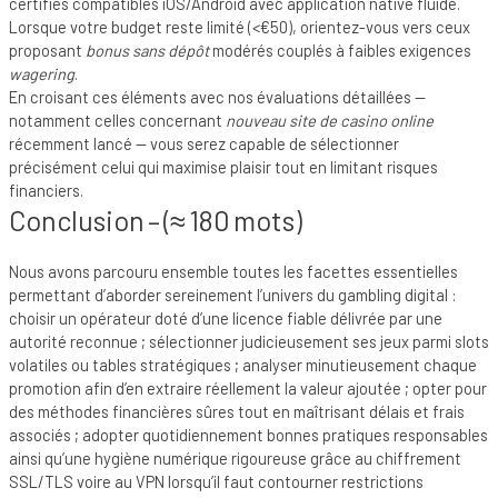
certifiés compatibles iOS/Android avec application native fluide.
Lorsque votre budget reste limité (<€50), orientez-vous vers ceux
proposant
bonus sans dépôt
modérés couplés à faibles exigences
wagering
.
En croisant ces éléments avec nos évaluations détaillées —
notamment celles concernant
nouveau site de casino online
récemment lancé — vous serez capable de sélectionner
précisément celui qui maximise plaisir tout en limitant risques
financiers.
Conclusion – (≈ 180 mots)
Nous avons parcouru ensemble toutes les facettes essentielles
permettant d’aborder sereinement l’univers du gambling digital :
choisir un opérateur doté d’une licence fiable délivrée par une
autorité reconnue ; sélectionner judicieusement ses jeux parmi slots
volatiles ou tables stratégiques ; analyser minutieusement chaque
promotion afin d’en extraire réellement la valeur ajoutée ; opter pour
des méthodes financières sûres tout en maîtrisant délais et frais
associés ; adopter quotidiennement bonnes pratiques responsables
ainsi qu’une hygiène numérique rigoureuse grâce au chiffrement
SSL/TLS voire au VPN lorsqu’il faut contourner restrictions