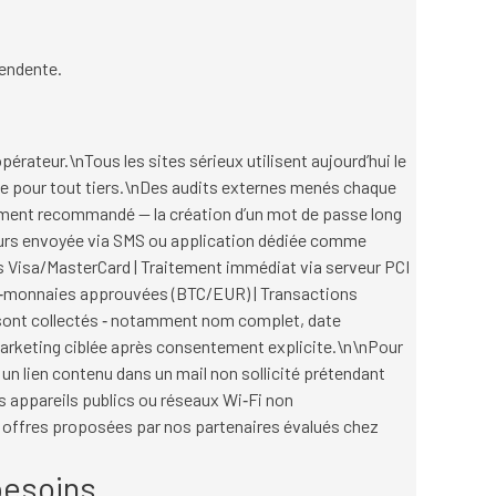
endente.
érateur.\nTous les sites sérieux utilisent aujourd’hui le
ble pour tout tiers.\nDes audits externes menés chaque
ment recommandé — la création d’un mot de passe long
eurs envoyée via SMS ou application dédiée comme
Visa/MasterCard | Traitement immédiat via serveur PCI
ypto‑monnaies approuvées (BTC/EUR) | Transactions
s sont collectés ‑ notamment nom complet, date
marketing ciblée après consentement explicite.\n\nPour
un lien contenu dans un mail non sollicité prétendant
s appareils publics ou réseaux Wi‑Fi non
offres proposées par nos partenaires évalués chez
besoins