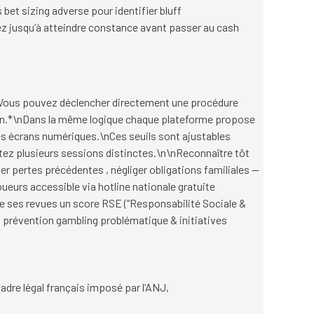
bet sizing adverse pour identifier bluff
quez jusqu’à atteindre constance avant passer au cash
.\nVous pouvez déclencher directement une procédure
soin.*\nDans la même logique chaque plateforme propose
s écrans numériques.\nCes seuils sont ajustables
ntez plusieurs sessions distinctes.\n\nReconnaître tôt
pertes précédentes , négliger obligations familiales —
ueurs accessible via hotline nationale gratuite
 ses revues un score RSE (“Responsabilité Sociale &
 prévention gambling problématique & initiatives
cadre légal français imposé par l’ANJ,