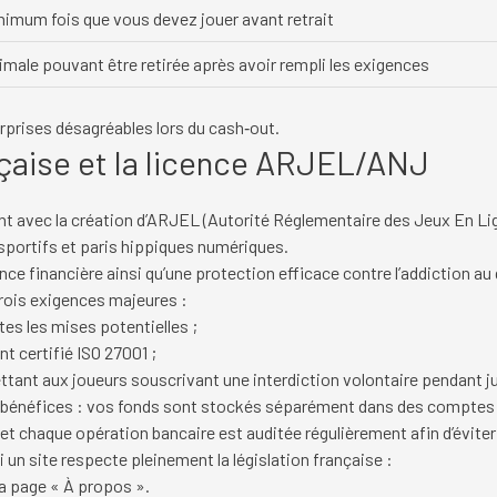
mum fois que vous devez jouer avant retrait
male pouvant être retirée après avoir rempli les exigences
rprises désagréables lors du cash‑out.
ançaise et la licence ARJEL/ANJ
ent avec la création d’ARJEL (Autorité Réglementaire des Jeux En Lig
sportifs et paris hippiques numériques.
nce financière ainsi qu’une protection efficace contre l’addiction au
rois exigences majeures :
tes les mises potentielles ;
 certifié ISO 27001 ;
ttant aux joueurs souscrivant une interdiction volontaire pendant ju
rs bénéfices : vos fonds sont stockés séparément dans des comptes d
t chaque opération bancaire est auditée régulièrement afin d’éviter t
si un site respecte pleinement la législation française :
la page « À propos ».