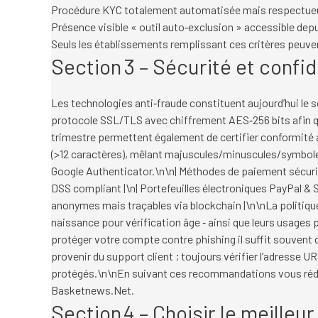
Procédure KYC totalement automatisée mais respectue
Présence visible « outil auto‑exclusion » accessible depui
Seuls les établissements remplissant ces critères peu
Section 3 – Sécurité et confi
Les technologies anti‑fraude constituent aujourd’hui le s
protocole SSL/TLS avec chiffrement AES‑256 bits afin qu
trimestre permettent également de certifier conformit
(>12 caractères), mêlant majuscules/minuscules/symbole
Google Authenticator.\n\n| Méthodes de paiement sécur
DSS compliant |\n| Portefeuilles électroniques PayPal & 
anonymes mais traçables via blockchain |\n\nLa politiqu
naissance pour vérification âge ‑ ainsi que leurs usage
protéger votre compte contre phishing il suffit souvent d
provenir du support client ; toujours vérifier l’adresse
protégés.\n\nEn suivant ces recommandations vous rédu
Basketnews.Net.
Section 4 – Choisir le meilleu