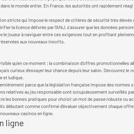
dans le monde entier. En France, les autorités ont rapidement réagi 
n stricte qui impose le respect de critères de sécurité très élevés e
 vérifier la licence délivrée par l’ANJ, s’assurer que les données pers
e le joueur à naviguer entre ces exigences tout en profitant pleinem
 réservées aux nouveaux inscrits.
isible qu’en ce moment ; la combinaison d’offres promotionnelles al
çais curieux d’essayer leur chance depuis leur salon. Découvrez le
n
 et ludique.
remièrement parce que la législation française impose des normes s
tions relatives au jeu responsable sont scrupuleusement surveillés 
e les bonnes pratiques pour choisir un mot de passe robuste ou acti
blic débutant comme confirmé d’évaluer objectivement chaque offre 
 nouveaux casinos en ligne.
n ligne