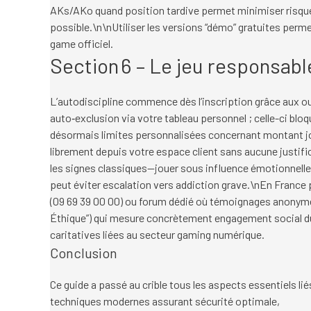
AKs/AKo quand position tardive permet minimiser risque. 
possible.\n\nUtiliser les versions “démo” gratuites perme
game officiel.
Section 6 – Le jeu responsabl
L’autodiscipline commence dès l’inscription grâce aux o
auto‑exclusion via votre tableau personnel ; celle-ci b
désormais limites personnalisées concernant montant jo
librement depuis votre espace client sans aucune justifi
les signes classiques—jouer sous influence émotionnell
peut éviter escalation vers addiction grave.\nEn France 
(09 69 39 00 00) ou forum dédié où témoignages anonyme
Éthique”) qui mesure concrètement engagement social du 
caritatives liées au secteur gaming numérique.
Conclusion
Ce guide a passé au crible tous les aspects essentiels lié
techniques modernes assurant sécurité optimale,