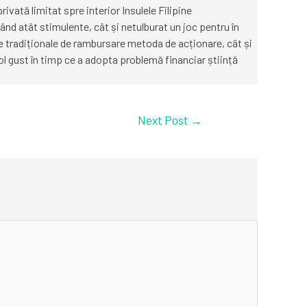
vată limitat spre interior Insulele Filipine
 atât stimulente, cât și netulburat un joc pentru în
e tradiționale de rambursare metoda de acționare, cât și
ol gust în timp ce a adopta problemă financiar știință
Next Post
→