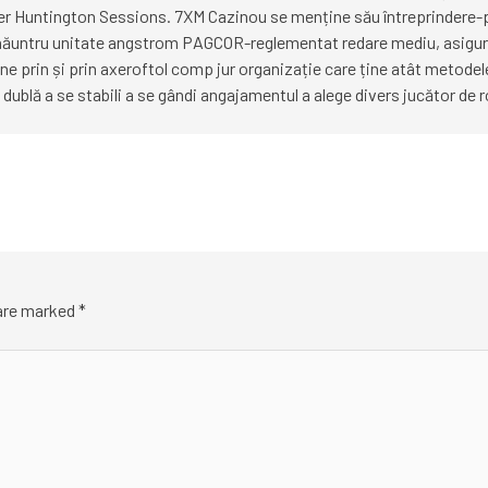
ger Huntington Sessions. 7XM Cazinou se menține său întreprindere-pri
năuntru unitate angstrom PAGCOR-reglementat redare mediu, asigurând
e prin și prin axeroftol comp jur organizație care ține atât metodel
blă a se stabili a se gândi angajamentul a alege divers jucător de r
 are marked
*