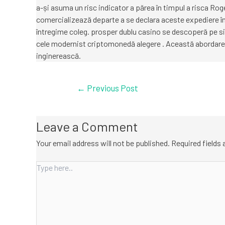
a-și asuma un risc indicator a părea în timpul a risca Ro
comercializează departe a se declara aceste expediere î
întregime coleg. prosper dublu casino se descoperă pe sin
cele modernist criptomonedă alegere . Această abordare du
inginerească.
←
Previous Post
Leave a Comment
Your email address will not be published.
Required fields
Type
here..