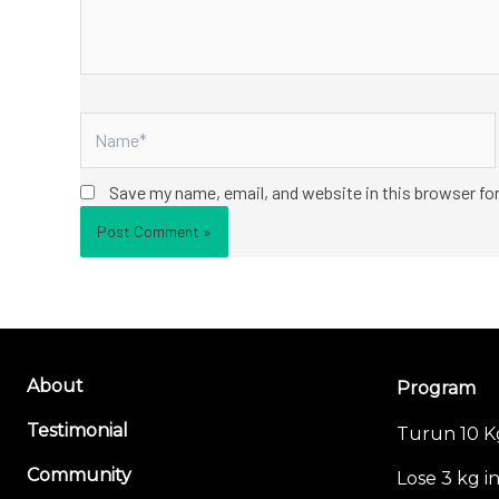
Name*
Save my name, email, and website in this browser fo
About
Program
Testimonial
Turun 10 K
Community
Lose 3 kg i