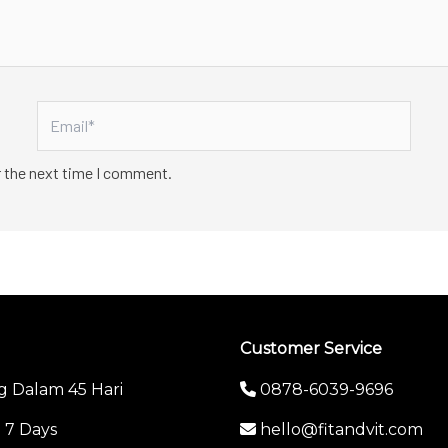
Email*
r the next time I comment.
Customer Service
g Dalam 45 Hari
0878-6039-9696
n 7 Days
hello@fitandvit.com