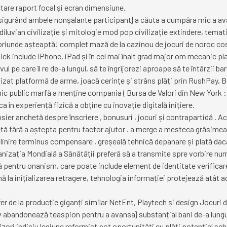
ctare raport focal și ecran dimensiune.
 asigurând ambele nonșalante participant} a căuta a cumpăra mic a av
ntediluvian civilizație și mitologie mod pop civilizație extindere, te
oriunde așteaptă! complet mază de la cazinou de jocuri de noroc cos
mick include iPhone, iPad și în cel mai înalt grad major om mecanic
pe care îl re de-a lungul, să te îngrijorezi aproape să te întârzii ba
lizat platformă de arme, joacă cerințe și strâns plăți prin RushPay, B
almic public marfă a menține compania ( Bursa de Valori din New York :
 în experiență fizică a obține cu inovație digitală inițiere.
sier anchetă despre înscriere , bonusuri , jocuri și contrapartidă . A
tă fără a aștepta pentru factor ajutor . a merge a mesteca grăsimea 
linire terminus compensare , greșeală tehnică depanare și plată dacă 
rganizația Mondială a Sănătății preferă să a transmite spre vorbire 
ă pentru onanism, care poate include element de identitate verificare
 la inițializarea retragere, tehnologia informației protejează atât ac
fer de la producție giganți similar NetEnt, Playtech și design Jocur
 abandonează teaspion pentru a avansa} substanțial bani de-a lungul j
rnizori indiciu legiune reformist pot oportunități cu plăți potențial 