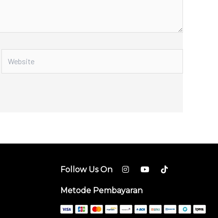
Website
Follow Us On
Metode Pembayaran