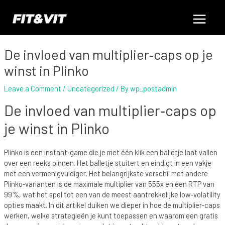
Skip
Post
Main
to
navigation
content
Menu
De invloed van multiplier‑caps op je
winst in Plinko
Leave a Comment
/
Uncategorized
/ By
wp_postadmin
De invloed van multiplier‑caps op
je winst in Plinko
Plinko is een instant‑game die je met één klik een balletje laat vallen
over een reeks pinnen. Het balletje stuitert en eindigt in een vakje
met een vermenigvuldiger. Het belangrijkste verschil met andere
Plinko‑varianten is de maximale multiplier van 555x en een RTP van
99 %, wat het spel tot een van de meest aantrekkelijke low‑volatility
opties maakt. In dit artikel duiken we dieper in hoe de multiplier‑caps
werken, welke strategieën je kunt toepassen en waarom een gratis