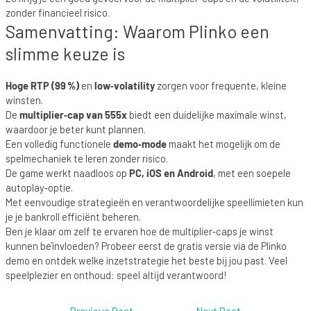
zonder financieel risico.
Samenvatting: Waarom Plinko een
slimme keuze is
Hoge RTP (99 %)
en
low‑volatility
zorgen voor frequente, kleine
winsten.
De
multiplier‑cap van 555x
biedt een duidelijke maximale winst,
waardoor je beter kunt plannen.
Een volledig functionele
demo‑mode
maakt het mogelijk om de
spelmechaniek te leren zonder risico.
De game werkt naadloos op
PC, iOS en Android
, met een soepele
autoplay‑optie.
Met eenvoudige strategieën en verantwoordelijke speellimieten kun
je je bankroll efficiënt beheren.
Ben je klaar om zelf te ervaren hoe de multiplier‑caps je winst
kunnen beïnvloeden? Probeer eerst de gratis versie via de
Plinko
demo
en ontdek welke inzetstrategie het beste bij jou past. Veel
speelplezier en onthoud: speel altijd verantwoord!
←
Previous Post
Next Post
→