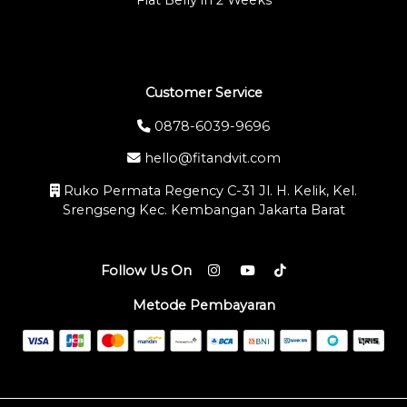
Customer Service
0878-6039-9696
hello@fitandvit.com
Ruko Permata Regency C-31 Jl. H. Kelik, Kel.
Srengseng Kec. Kembangan Jakarta Barat
Follow Us On
Metode Pembayaran