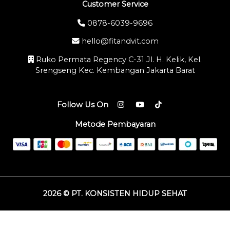
Customer Service
0878-6039-9696
hello@fitandvit.com
Ruko Permata Regency C-31 Jl. H. Kelik, Kel.
Srengseng Kec. Kembangan Jakarta Barat
Follow Us On
Metode Pembayaran
2026 © PT. KONSISTEN HIDUP SEHAT