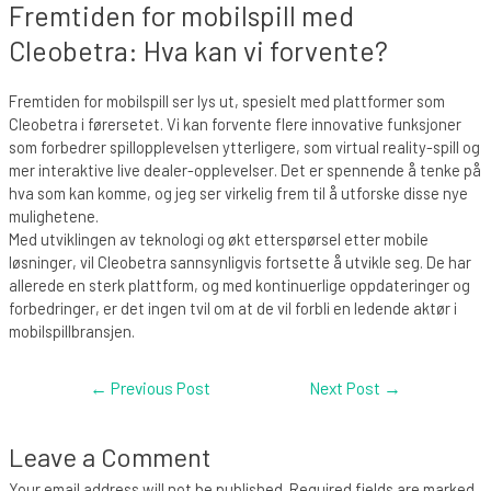
Fremtiden for mobilspill med
Cleobetra: Hva kan vi forvente?
Fremtiden for mobilspill ser lys ut, spesielt med plattformer som
Cleobetra i førersetet. Vi kan forvente flere innovative funksjoner
som forbedrer spillopplevelsen ytterligere, som virtual reality-spill og
mer interaktive live dealer-opplevelser. Det er spennende å tenke på
hva som kan komme, og jeg ser virkelig frem til å utforske disse nye
mulighetene.
Med utviklingen av teknologi og økt etterspørsel etter mobile
løsninger, vil Cleobetra sannsynligvis fortsette å utvikle seg. De har
allerede en sterk plattform, og med kontinuerlige oppdateringer og
forbedringer, er det ingen tvil om at de vil forbli en ledende aktør i
mobilspillbransjen.
←
Previous Post
Next Post
→
Leave a Comment
Your email address will not be published.
Required fields are marked