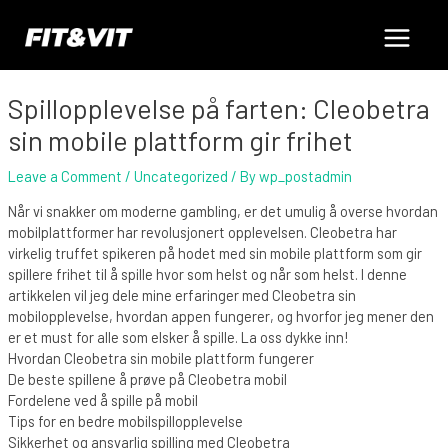
Skip
Post
Main
to
navigation
content
Menu
Spillopplevelse på farten: Cleobetra
sin mobile plattform gir frihet
Leave a Comment
/
Uncategorized
/ By
wp_postadmin
Når vi snakker om moderne gambling, er det umulig å overse hvordan
mobilplattformer har revolusjonert opplevelsen. Cleobetra har
virkelig truffet spikeren på hodet med sin mobile plattform som gir
spillere frihet til å spille hvor som helst og når som helst. I denne
artikkelen vil jeg dele mine erfaringer med Cleobetra sin
mobilopplevelse, hvordan appen fungerer, og hvorfor jeg mener den
er et must for alle som elsker å spille. La oss dykke inn!
Hvordan Cleobetra sin mobile plattform fungerer
De beste spillene å prøve på Cleobetra mobil
Fordelene ved å spille på mobil
Tips for en bedre mobilspillopplevelse
Sikkerhet og ansvarlig spilling med Cleobetra