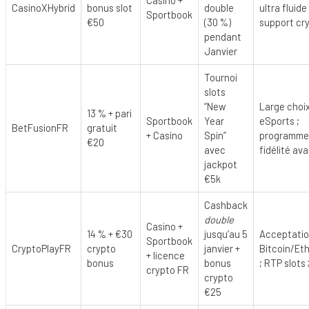
Casino +
CasinoXHybrid
bonus slot
double
ultra fluide 
Sportbook
€50
(30 %)
support cr
pendant
Janvier
Tournoi
slots
“New
Large choi
13 % + pari
Sportbook
Year
eSports ;
BetFusionFR
gratuit
+ Casino
Spin”
programme
€20
avec
fidélité av
jackpot
€5k
Cashback
double
Casino +
14 % + €30
jusqu’au 5
Acceptati
Sportbook
CryptoPlayFR
crypto
janvier +
Bitcoin/Et
+ licence
bonus
bonus
; RTP slots
crypto FR
crypto
€25