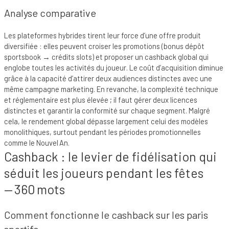
Analyse comparative
Les plateformes hybrides tirent leur force d’une offre produit
diversifiée : elles peuvent croiser les promotions (bonus dépôt
sportsbook → crédits slots) et proposer un cashback global qui
englobe toutes les activités du joueur. Le coût d’acquisition diminue
grâce à la capacité d’attirer deux audiences distinctes avec une
même campagne marketing. En revanche, la complexité technique
et réglementaire est plus élevée ; il faut gérer deux licences
distinctes et garantir la conformité sur chaque segment. Malgré
cela, le rendement global dépasse largement celui des modèles
monolithiques, surtout pendant les périodes promotionnelles
comme le Nouvel An.
Cashback : le levier de fidélisation qui
séduit les joueurs pendant les fêtes
— 360 mots
Comment fonctionne le cashback sur les paris