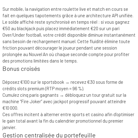
Sur mobile, la navigation entre roulette live et match en cours se
fait en quelques tapotements grâce à une architecture API unifiée.
Le solde affiché reste synchronisé en temps réel : si vous gagnez
€50 au blackjack puis placez immédiatement €20 sur un pari
Over/Under football, votre crédit disponible diminue instantanément
sans besoin de rechargement manuel. Cette fluidité élimine toute
friction pouvant décourager le joueur pendant une session
prolongée au Nouvel An où chaque seconde compte pour profiter
des promotions limitées dans le temps.
Bonus croisés
Déposez €100 sur le sportsbook → recevez €30 sous forme de
crédits slots premium (RTP moyen = 96 %).
Cumulez cinq paris gagnants → débloquez un tour gratuit sur la
machine “Fire Joker” avec jackpot progressif pouvant atteindre
€10 000.
Ces offres incitent à alterner entre sports et casino afin d’optimiser
le gain total avant la fin du calendrier promotionnel du premier
janvier.
Gestion centralisée du portefeuille