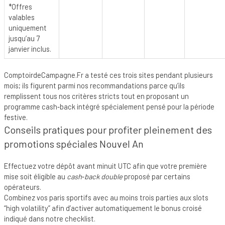
*Offres
valables
uniquement
jusqu’au 7
janvier inclus.
ComptoirdeCampagne.Fr a testé ces trois sites pendant plusieurs
mois; ils figurent parmi nos recommandations parce qu’ils
remplissent tous nos critères stricts tout en proposant un
programme cash‑back intégré spécialement pensé pour la période
festive.
Conseils pratiques pour profiter pleinement des
promotions spéciales Nouvel An
Effectuez votre dépôt avant minuit UTC afin que votre première
mise soit éligible au
cash‑back double
proposé par certains
opérateurs.
Combinez vos paris sportifs avec au moins trois parties aux slots
“high volatility” afin d’activer automatiquement le bonus croisé
indiqué dans notre checklist.