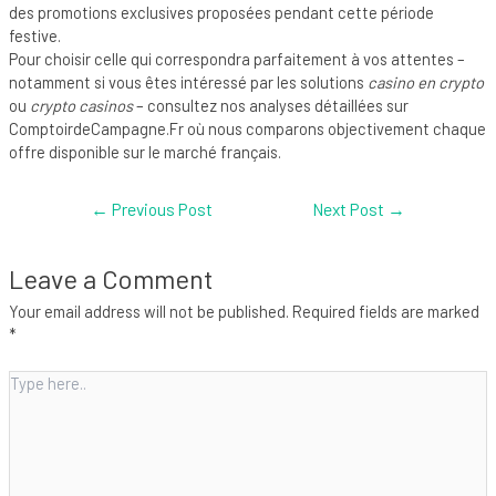
des promotions exclusives proposées pendant cette période
festive.
Pour choisir celle qui correspondra parfaitement à vos attentes –
notamment si vous êtes intéressé par les solutions
casino en crypto
ou
crypto casinos
– consultez nos analyses détaillées sur
ComptoirdeCampagne.Fr où nous comparons objectivement chaque
offre disponible sur le marché français.
←
Previous Post
Next Post
→
Leave a Comment
Your email address will not be published.
Required fields are marked
*
Type
here..