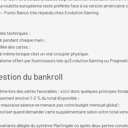
a roulette européenne reste préférée face à sa version américaine 
s — Punto Banco très répandu chez Evolution Gaming.
ôles techniques :
té pendant chaque main ;
llée des cartes ;
té même lorsque c’est un vrai croupier physique.
alisme offert par fournisseurs tels qu’Evolution Gaming ou Pragmat
estion du bankroll
ême lors des séries favorables ; voici donc quelques principes fon
sentant environ 1–2 % du total disponible ;
ne mauvaise séance ne menace pas votre budget mensuel global ;
émoriser quand demander carte supplémentaire selon votre total vers
ariante allégée du système Martingale où après deux pertes consécut