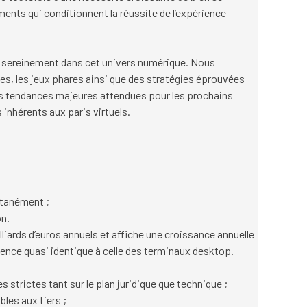
ents qui conditionnent la réussite de l’expérience
 sereinement dans cet univers numérique. Nous
bles, les jeux phares ainsi que des stratégies éprouvées
 les tendances majeures attendues pour les prochains
 inhérents aux paris virtuels.
ultanément ;
on.
liards d’euros annuels et affiche une croissance annuelle
nce quasi identique à celle des terminaux desktop.
 strictes tant sur le plan juridique que technique ;
les aux tiers ;