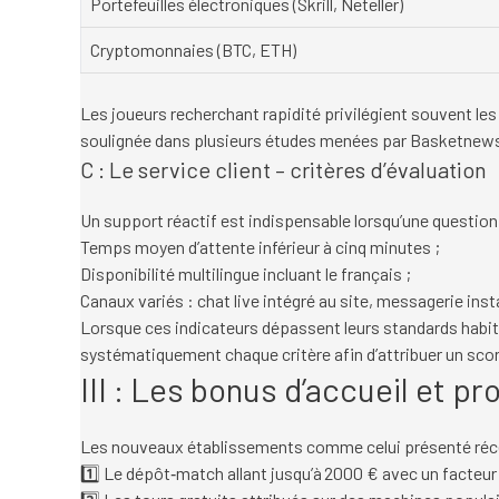
Portefeuilles électroniques (Skrill, Neteller)
Cryptomonnaies (BTC, ETH)
Les joueurs recherchant rapidité privilégient souvent le
soulignée dans plusieurs études menées par Basketnews.
C : Le service client – critères d’évaluation
Un support réactif est indispensable lorsqu’une question
Temps moyen d’attente inférieur à cinq minutes ;
Disponibilité multilingue incluant le français ;
Canaux variés : chat live intégré au site, messagerie i
Lorsque ces indicateurs dépassent leurs standards habit
systématiquement chaque critère afin d’attribuer un score
III : Les bonus d’accueil et p
Les nouveaux établissements comme celui présenté récem
1️⃣ Le dépôt‑match allant jusqu’à 2000 € avec un facteur 