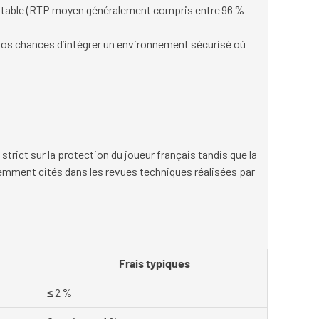
uitable (RTP moyen généralement compris entre 96 %
os chances d’intégrer un environnement sécurisé où
strict sur la protection du joueur français tandis que la
uemment cités dans les revues techniques réalisées par
Frais typiques
≤ 2 %