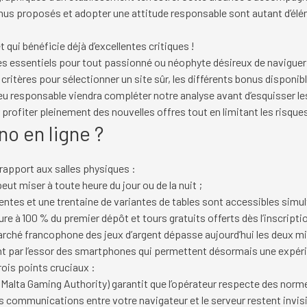
onus proposés et adopter une attitude responsable sont autant d’élém
et qui bénéficie déjà d’excellentes critiques !
 essentiels pour tout passionné ou néophyte désireux de naviguer
 critères pour sélectionner un site sûr, les différents bonus disponi
au jeu responsable viendra compléter notre analyse avant d’esquisser
rofiter pleinement des nouvelles offres tout en limitant les risques
no en ligne ?
rapport aux salles physiques :
eut miser à toute heure du jour ou de la nuit ;
érentes et une trentaine de variantes de tables sont accessibles sim
e à 100 % du premier dépôt et tours gratuits offerts dès l’inscripti
arché francophone des jeux d’argent dépasse aujourd’hui les deux mil
par l’essor des smartphones qui permettent désormais une expérie
rois points cruciaux :
 Malta Gaming Authority) garantit que l’opérateur respecte des normes
es communications entre votre navigateur et le serveur restent invisib