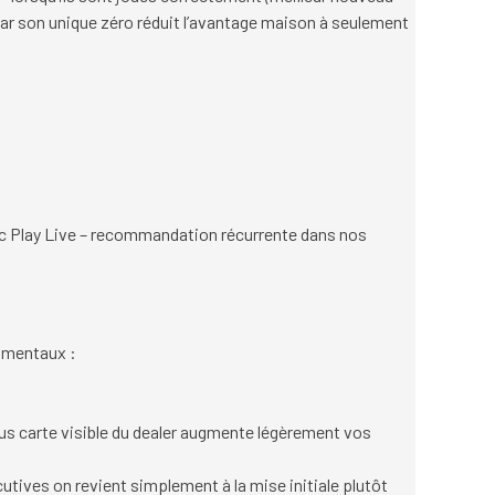
car son unique zéro réduit l’avantage maison à seulement
ic Play Live – recommandation récurrente dans nos
damentaux :
us carte visible du dealer augmente légèrement vos
ives on revient simplement à la mise initiale plutôt