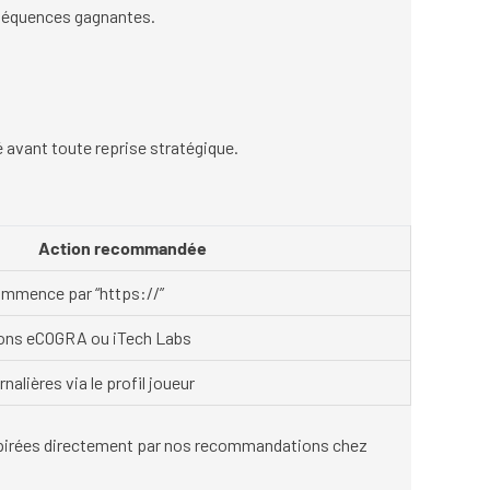
s séquences gagnantes.
avant toute reprise stratégique.
Action recommandée
ommence par “https://”
ations eCOGRA ou iTech Labs
rnalières via le profil joueur
nspirées directement par nos recommandations chez