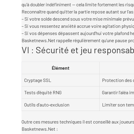
qu’à doubler indéfiniment — cela limite fortement les r
Reconnaître quand quitter la partie repose autant sur l’
– Si votre solde descend sous votre mise minimale prévu
– Si vous ressentez anxiété accrue voire agitation phys
– Si vos dépenses dépassent aujourd’hui votre plafond 
Basketnews.Net rappelle régulièrement qu’une pause pro
VI : Sécurité et jeu responsab
Élément
Cryptage SSL
Protection des 
Tests d’équité RNG
Garantir l’aléa i
Outils d’auto‑exclusion
Limiter son te
Outre ces mesures techniques il est conseillé aux joue
Basketnews.Net :