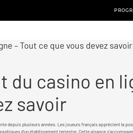
PROG
gne – Tout ce que vous devez savoir
 du casino en li
z savoir
ante depuis plusieurs années. Les joueurs français apprécient la poss
graphiques d’un établissement terrestre. Cette aisance s’accompagn