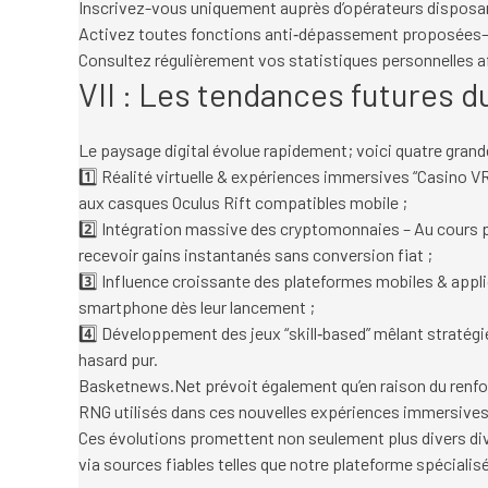
Inscrivez-vous uniquement auprès d’opérateurs disposant
Activez toutes fonctions anti‑dépassement proposées—n
Consultez régulièrement vos statistiques personnelles afi
VII : Les tendances futures d
Le paysage digital évolue rapidement; voici quatre gran
1️⃣ Réalité virtuelle & expériences immersives “Casino
aux casques Oculus Rift compatibles mobile ;
2️⃣ Intégration massive des cryptomonnaies – Au cours
recevoir gains instantanés sans conversion fiat ;
3️⃣ Influence croissante des plateformes mobiles & appli
smartphone dès leur lancement ;
4️⃣ Développement des jeux “skill‑based” mêlant stratég
hasard pur.
Basketnews.Net prévoit également qu’en raison du renfo
RNG utilisés dans ces nouvelles expériences immersives
Ces évolutions promettent non seulement plus divers di
via sources fiables telles que notre plateforme spécialis