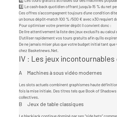
2️⃣ Les tours gratuits attribués sur des machines populai
3️⃣ Le cash‑back quotidien offrant jusqu’à‑15 % du net pe
Ces offres s’accompagnent toujours d’une condition dite «
un bonus dépôt‑match 100 % /500 € avec x30 requiert d
Pour optimiser votre premier dépôt il convient donc :
De lire attentivement la liste des jeux exclusifs au calcu
D’utiliser rapidement vos tours gratuits afin qu’ils expire
De ne jamais miser plus que votre budget initial tant que 
chez Basketnews.Net.
IV : Les jeux incontournables
A Machines à sous vidéo modernes
Les slots actuels combinent graphismes haute définitio
fois la mise initiale. Des titres tels que Book of Shado
collectives.
B Jeux de table classiques
Le blackjack continue dominé par ses “side bets” comme