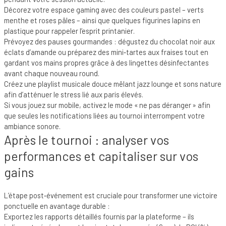
Décorez votre espace gaming avec des couleurs pastel – verts
menthe et roses pâles – ainsi que quelques figurines lapins en
plastique pour rappeler l’esprit printanier.
Prévoyez des pauses gourmandes : dégustez du chocolat noir aux
éclats d’amande ou préparez des mini‑tartes aux fraises tout en
gardant vos mains propres grâce à des lingettes désinfectantes
avant chaque nouveau round.
Créez une playlist musicale douce mêlant jazz lounge et sons nature
afin d’atténuer le stress lié aux paris élevés.
Si vous jouez sur mobile, activez le mode « ne pas déranger » afin
que seules les notifications liées au tournoi interrompent votre
ambiance sonore.
Après le tournoi : analyser vos
performances et capitaliser sur vos
gains
L’étape post‑événement est cruciale pour transformer une victoire
ponctuelle en avantage durable :
Exportez les rapports détaillés fournis par la plateforme – ils