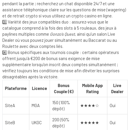
pendant la partie ; recherchez un chat disponible 24/7 et une
assistance téléphonique claire sur les questions de mise (wagering)
et de retrait crypto si vous utilisez un crypto casino en ligne.
3️⃣ Variété des jeux compatibles duo : assurez‑vous que le
catalogue comprend à la fois des slots à 5 rouleaux, des jeux à
paylines multiples comme
Gonzo’s Quest
, ainsi qu’un salon Live
Dealer où vous pouvez jouer simultanément au Baccarat ou au
Roulette avec deux comptes liés.
4️⃣ Bonus spécifiques aux tournois couple : certains opérateurs
offrent jusqu’à €200 de bonus sans exigence de mise
supplémentaire lorsqu’on inscrit deux comptes simultanément ;
vérifiez toujours les conditions de mise afin d’éviter les surprises
désagréables après la victoire.
Bonus
Mobile App
Live
Plateforme
Licence
Couple (€)
Rating
Dealer
150 (100%
SiteA
MGA
★★★★☆
Oui
dépôt)
200 (50%
SiteB
UKGC
★★★★★
Oui
dépôt)