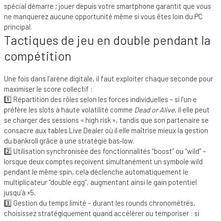
spécial démarre ; jouer depuis votre smartphone garantit que vous
ne manquerez aucune opportunité même si vous êtes loin du PC
principal.
Tactiques de jeu en double pendant la
compétition
Une fois dans l’arène digitale, il faut exploiter chaque seconde pour
maximiser le score collectif :
1️⃣ Répartition des rôles selon les forces individuelles – si l’un·e
préfère les slots à haute volatilité comme
Dead or Alive
, il·elle peut
se charger des sessions « high risk », tandis que son partenaire se
consacre aux tables Live Dealer où il·elle maîtrise mieux la gestion
du bankroll grâce à une stratégie bas‑low.
2️⃣ Utilisation synchronisée des fonctionnalités “boost” ou “wild” –
lorsque deux comptes reçoivent simultanément un symbole wild
pendant le même spin, cela déclenche automatiquement le
multiplicateur “double egg”, augmentant ainsi le gain potentiel
jusqu’à ×5.
3️⃣ Gestion du temps limité – durant les rounds chronométrés,
choisissez stratégiquement quand accélérer ou temporiser : si