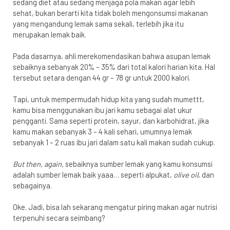
sedang diet atau sedang menjaga pola makan agar lebih
sehat, bukan berarti kita tidak boleh mengonsumsi makanan
yang mengandung lemak sama sekali, terlebih jika itu
merupakan lemak baik.
Pada dasarnya, ahli merekomendasikan bahwa asupan lemak
sebaiknya sebanyak
20% – 35%
dari total kalori harian kita. Hal
tersebut setara dengan 44 gr – 78 gr untuk 2000 kalori.
Tapi, untuk mempermudah hidup kita yang sudah mumettt,
kamu bisa menggunakan ibu jari kamu sebagai alat ukur
pengganti. Sama seperti protein, sayur, dan karbohidrat, jika
kamu makan sebanyak 3 – 4 kali sehari, umumnya lemak
sebanyak 1 – 2 ruas ibu jari dalam satu kali makan sudah cukup.
But then, again,
sebaiknya sumber lemak yang kamu konsumsi
adalah sumber lemak baik yaaa… seperti alpukat,
olive oil
, dan
sebagainya.
Oke. Jadi, bisa lah sekarang mengatur piring makan agar nutrisi
terpenuhi secara seimbang?